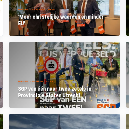
NIEUWS - 26 JANUARI 2024
'Meer christelijke waarden en minder
EU'
NIEUWS - 25 MAART 2023
SGP van één naar twee zetels in
Provinciale Staten Utrecht