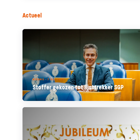
Actueel
NIEUWS - 7 JULI 2025
Stoffer gekozen tot lijsttrekker SGP