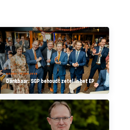
NIEUWS - 10 JUNI 2024
Dankbaar: SGP behoudt zetel in het EP