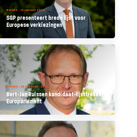
NIEUWS - 19 JANUARI 2024
SGP presenteert brede lijst voor
Europese verkiezingen
NIEUWS - 28 FEBRUARI 2023
Bert-Jan Ruissen kandidaat-lijsttrekker
Europarlement