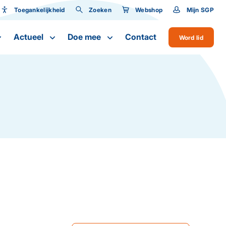
Toegankelijkheid
Zoeken
Webshop
Mijn SGP
Toegankelijkheid
Actueel
Doe mee
Contact
Word lid
Lettergrootte