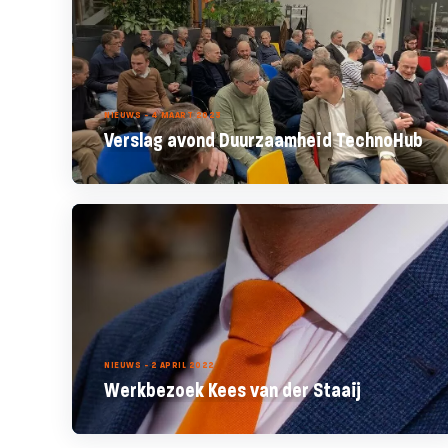
NIEUWS - 4 MAART 2023
Verslag avond Duurzaamheid TechnoHub
NIEUWS - 2 APRIL 2022
Werkbezoek Kees van der Staaij